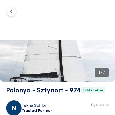
1
/
7
Polonya - Sztynort - 974
Çoklu Tekne
Tekne Sahibi
Üyelik
2023
N
Trusted Partner