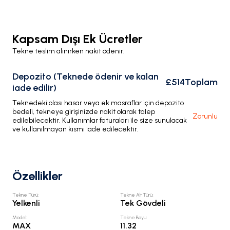
Kapsam Dışı Ek Ücretler
Tekne teslim alınırken nakit ödenir.
Depozito (Teknede ödenir ve kalan
£514
Toplam
iade edilir)
Teknedeki olası hasar veya ek masraflar için depozito
bedeli, tekneye girişinizde nakit olarak talep
Zorunlu
edilebilecektir. Kullanımlar faturaları ile size sunulacak
ve kullanılmayan kısmı iade edilecektir.
Özellikler
Tekne Türü
:
Tekne Alt Türü
:
Yelkenli
Tek Gövdeli
Model
:
Tekne Boyu
:
MAX
11.32