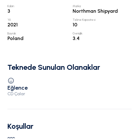
Kabin
:
Marka
:
3
Northman Shipyard
Yıl
:
Tekne Kapasitesi
:
2021
10
Bayrak
:
Genişlik
:
Poland
3.4
Teknede Sunulan Olanaklar
Eğlence
CD Çalar
Koşullar