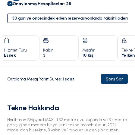
Onaylanmış Hesap
İlanlar
:
28
30 gün ve öncesindeki erken rezervasyonlarda taksitli ödeme 
Hizmet Türü
Kabin
Misafir
Tekne 
Esnek
3
10 Kişi
Yelken
Ortalama Mesaj Yanıt Süresi
:
1
saat
Soru Sor
Tekne Hakkında
Northman Shipyard MAX, 11.32 metre uzunluğunda ve 3.4 metre
genişliğinde modern bir yelkenli tekne monohulüdür. 2021
model olan bu tekne, 3 kabin ve 1 tuvalet ile geniş bir düzen