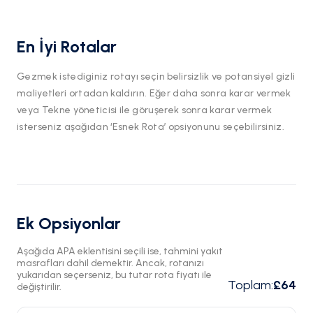
En İyi Rotalar
Gezmek istediginiz rotayı seçin belirsizlik ve potansiyel gizli
maliyetleri ortadan kaldırın. Eğer daha sonra karar vermek
veya Tekne yöneticisi ile göruşerek sonra karar vermek
isterseniz aşağıdan ‘Esnek Rota’ opsiyonunu seçebilirsiniz.
Ek Opsiyonlar
Aşağıda APA eklentisini seçili ise, tahmini yakıt
masrafları dahil demektir. Ancak, rotanızı
yukarıdan seçerseniz, bu tutar rota fiyatı ile
Toplam
:
£64
değiştirilir.