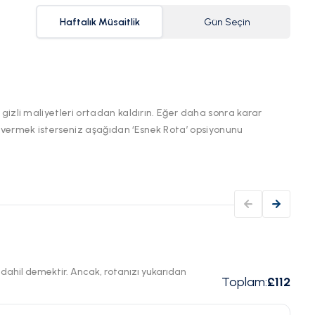
Haftalık Müsaitlik
Gün Seçin
 gizli maliyetleri ortadan kaldırın. Eğer daha sonra karar
 vermek isterseniz aşağıdan ‘Esnek Rota’ opsiyonunu
ı dahil demektir. Ancak, rotanızı yukarıdan
Toplam
:
£112