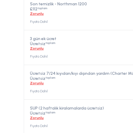
Son temizlik - Northman 1200
toplam
£112
Zorunlu
Fiyata Dahil
3 gün ek ücret
toplam
Ücretsiz
Zorunlu
Fiyata Dahil
Ücretsiz 7/24 kıyıdan/kıyı dışından yardım (Charter 
toplam
Ücretsiz
Zorunlu
Fiyata Dahil
SUP (2 haftalık kiralamalarda ücretsiz)
toplam
Ücretsiz
Zorunlu
Fiyata Dahil