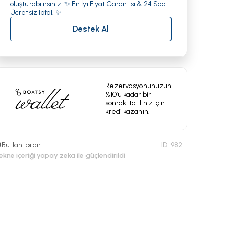
oluşturabilirsiniz. ✨ En İyi Fiyat Garantisi & 24 Saat
Ücretsiz İptal! ✨
Destek Al
Rezervasyonunuzun
%10’u kadar bir
sonraki tatiliniz için
kredi kazanın!
Bu ilanı bildir
ID:
982
ekne içeriği yapay zeka ile güçlendirildi