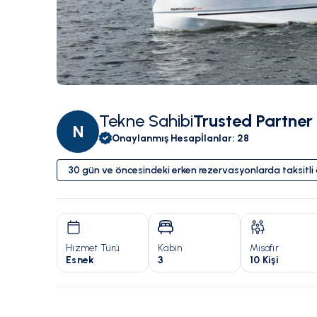
Tekne Sahibi
Trusted Partner
N
Onaylanmış Hesap
İlanlar
:
28
30 gün ve öncesindeki erken rezervasyonlarda taksitl
Hizmet Türü
Kabin
Misafir
Esnek
3
10 Kişi