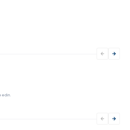
Nav
Baş P
Yakı
 edin.
Rota 
sonun
bir t