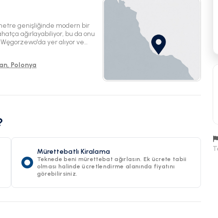
etre genişliğinde modern bir
ahatça ağırlayabiliyor, bu da onu
mi Węgorzewo'da yer alıyor ve
yor.
an, Polonya
?
T
Mürettebatlı Kiralama
Teknede beni mürettebat ağırlasın. Ek ücrete tabii
olması halinde ücretlendirme alanında fiyatını
görebilirsiniz.