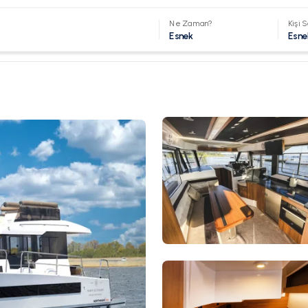
Ne Zaman?
Kişi S
Esnek
Esne