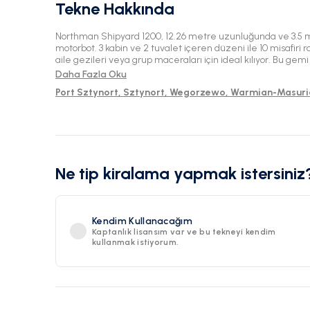
Tekne Hakkında
Northman Shipyard 1200, 12.26 metre uzunluğunda ve 3.5 m
motorbot. 3 kabin ve 2 tuvalet içeren düzeni ile 10 misafiri r
aile gezileri veya grup maceraları için ideal kılıyor. Bu ge
çevredeki sularda keşif yapmak için mükemmel bir üs sunu
Daha Fazla Oku
Port Sztynort, Sztynort, Wegorzewo, Warmian-Masuri
Ne tip kiralama yapmak istersiniz
Kendim Kullanacağım
Kaptanlık lisansım var ve bu tekneyi kendim
kullanmak istiyorum.