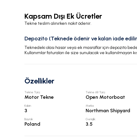
Kapsam Dışı Ek Ücretler
Tekne teslim alınırken nakit ödenir.
Depozito (Teknede ödenir ve kalan iade edilir
Teknedeki olası hasar veya ek masraflar için depozito bedeli
Kullanımlar faturaları ile size sunulacak ve kullanılmayan kı
Özellikler
Tekne Türü
:
Tekne Alt Türü
:
Motor Tekne
Open Motorboat
Kabin
:
Marka
:
3
Northman Shipyard
Bayrak
:
Genişlik
:
Poland
3.5