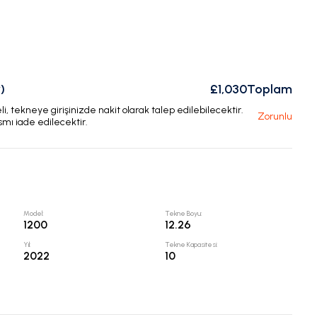
)
£1,030
Toplam
, tekneye girişinizde nakit olarak talep edilebilecektir.
Zorunlu
smı iade edilecektir.
Model
:
Tekne Boyu
:
1200
12.26
Yıl
:
Tekne Kapasitesi
:
2022
10