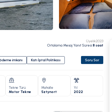
Üyelik
2023
Ortalama Mesaj Yanıt Süresi
:
8
saat
i ödeme imkanı
Katı İptal Politikası
Soru Sor
Tekne Türü
Mahalle
Yıl
Motor Tekne
Sztynort
2022