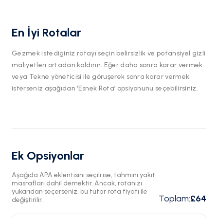
En İyi Rotalar
Gezmek istediginiz rotayı seçin belirsizlik ve potansiyel gizli
maliyetleri ortadan kaldırın. Eğer daha sonra karar vermek
veya Tekne yöneticisi ile göruşerek sonra karar vermek
isterseniz aşağıdan ‘Esnek Rota’ opsiyonunu seçebilirsiniz.
Ek Opsiyonlar
Aşağıda APA eklentisini seçili ise, tahmini yakıt
masrafları dahil demektir. Ancak, rotanızı
yukarıdan seçerseniz, bu tutar rota fiyatı ile
Toplam
:
£64
değiştirilir.