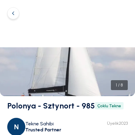
1
/
8
Polonya - Sztynort - 985
Çoklu Tekne
Tekne Sahibi
Üyelik
2023
N
Trusted Partner