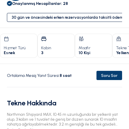
Onaylanmış Hesap
İlanlar
:
28
30 gün ve öncesindeki erken rezervasyonlarda taksitli ödeme 
Hizmet Türü
Kabin
Misafir
Tekne 
Esnek
3
10 Kişi
Yelken
Ortalama Mesaj Yanıt Süresi
:
8
saat
Soru Sor
Tekne Hakkında
Northman Shipyard MAX, 10.45 m uzunluğunda bir yelkenli yat
olup, 3 kabin ve 1 tuvalet ile geniş bir düzen sunarak 10 misafiri
rahatça ağırlayabilmektedir. 3.2 m genişliği ile bu tek gövdeli