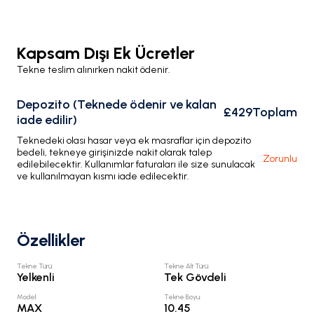
Kapsam Dışı Ek Ücretler
Tekne teslim alınırken nakit ödenir.
Depozito (Teknede ödenir ve kalan
£429
Toplam
iade edilir)
Teknedeki olası hasar veya ek masraflar için depozito
bedeli, tekneye girişinizde nakit olarak talep
Zorunlu
edilebilecektir. Kullanımlar faturaları ile size sunulacak
ve kullanılmayan kısmı iade edilecektir.
Özellikler
Tekne Türü
:
Tekne Alt Türü
:
Yelkenli
Tek Gövdeli
Model
:
Tekne Boyu
:
MAX
10.45