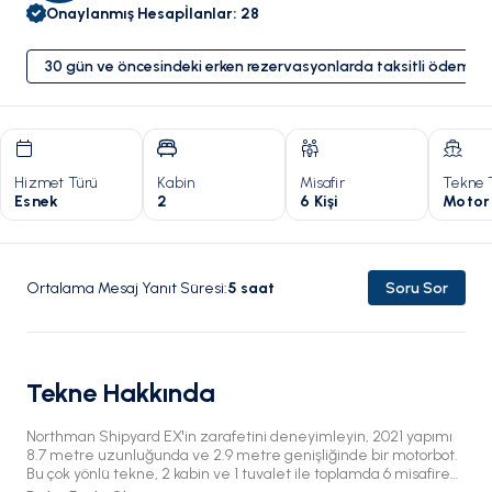
Onaylanmış Hesap
İlanlar
:
28
30 gün ve öncesindeki erken rezervasyonlarda taksitli ödeme 
Hizmet Türü
Kabin
Misafir
Tekne 
Esnek
2
6 Kişi
Motor
Ortalama Mesaj Yanıt Süresi
:
5
saat
Soru Sor
Tekne Hakkında
Northman Shipyard EX'in zarafetini deneyimleyin, 2021 yapımı
8.7 metre uzunluğunda ve 2.9 metre genişliğinde bir motorbot.
Bu çok yönlü tekne, 2 kabin ve 1 tuvalet ile toplamda 6 misafire