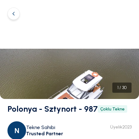
1
/
30
Polonya - Sztynort - 987
Çoklu Tekne
Tekne Sahibi
Üyelik
2023
N
Trusted Partner