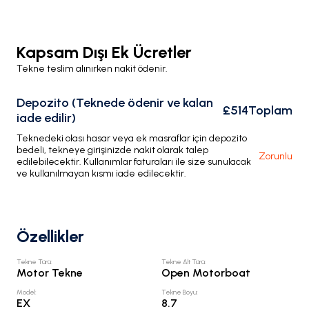
Kapsam Dışı Ek Ücretler
Tekne teslim alınırken nakit ödenir.
Depozito (Teknede ödenir ve kalan
£514
Toplam
iade edilir)
Teknedeki olası hasar veya ek masraflar için depozito
bedeli, tekneye girişinizde nakit olarak talep
Zorunlu
edilebilecektir. Kullanımlar faturaları ile size sunulacak
ve kullanılmayan kısmı iade edilecektir.
Özellikler
Tekne Türü
:
Tekne Alt Türü
:
Motor Tekne
Open Motorboat
Model
:
Tekne Boyu
:
EX
8.7