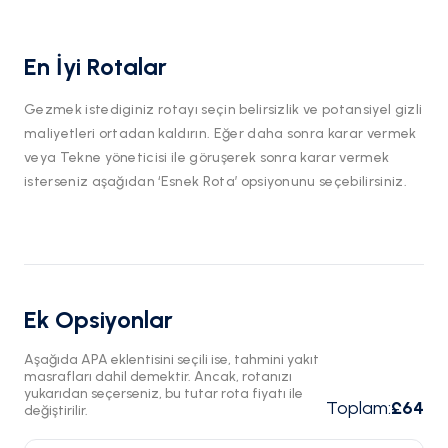
En İyi Rotalar
Gezmek istediginiz rotayı seçin belirsizlik ve potansiyel gizli
maliyetleri ortadan kaldırın. Eğer daha sonra karar vermek
veya Tekne yöneticisi ile göruşerek sonra karar vermek
isterseniz aşağıdan ‘Esnek Rota’ opsiyonunu seçebilirsiniz.
Ek Opsiyonlar
Aşağıda APA eklentisini seçili ise, tahmini yakıt
masrafları dahil demektir. Ancak, rotanızı
yukarıdan seçerseniz, bu tutar rota fiyatı ile
Toplam
:
£64
değiştirilir.