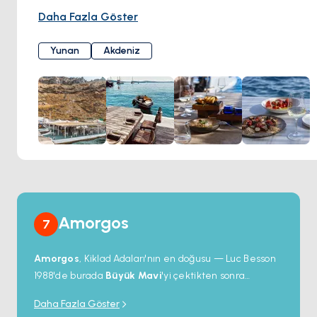
kaldera manzarası eşliğinde
,
taze deniz ürünleri, yerel
Daha Fazla Göster
malzemeler ve özenle hazırlanan Akdeniz lezzetleri
,
adanın büyüleyici atmosferiyle bütünleşiyor. Özel olarak
Yunan
Akdeniz
seçilmiş şaraplar, her yemeği mükemmel bir şekilde
tamamlayarak
damaklarda unutulmaz bir tat bırakıyor
.
İster
romantik bir gün batımı yemeği
, ister
Ege’ye karşı
keyifli bir öğle yemeği
olsun,
Qhera Restaurant
,
Santorini’de benzersiz bir gastronomi deneyimi sunuyor.
Amorgos
7
Amorgos
, Kiklad Adaları'nın en doğusu — Luc Besson
1988'de burada
Büyük Mavi
'yi çektikten sonra
uluslararası tanınırlık kazanan uzun ve ince bir ada.
Daha Fazla Göster
Adanın simgesi
Hozoviotissa Manastırı
: 11. yüzyıldan