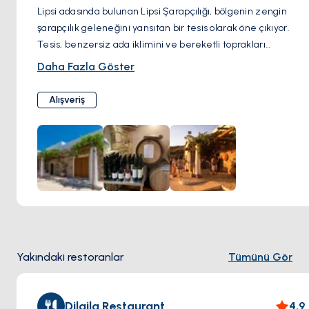
Lipsi adasında bulunan Lipsi Şarapçılığı, bölgenin zengin
şarapçılık geleneğini yansıtan bir tesis olarak öne çıkıyor.
Tesis, benzersiz ada iklimini ve bereketli toprakları
kullanarak, çeşitli yüksek kaliteli şaraplar üretmek için yerel
Daha Fazla Göster
üzüm çeşitlerini özenle yetiştiriyor. Sürdürülebilirliği ve
organik tarım ilkelerini benimseyen şarapçılık, her şişenin
Alışveriş
adanın eşsiz terroir karakterini yansıtmasını sağlıyor. Lipsi
Şarapçılığı, şarap tadımları ve şarap yapımı süreci hakkında
bilgi edinme yoluyla ziyaretçileri adanın zengin kültürel
mirasına dalmaya davet ediyor.
Yakındaki restoranlar
Tümünü Gör
Dilaila Restaurant
4.9