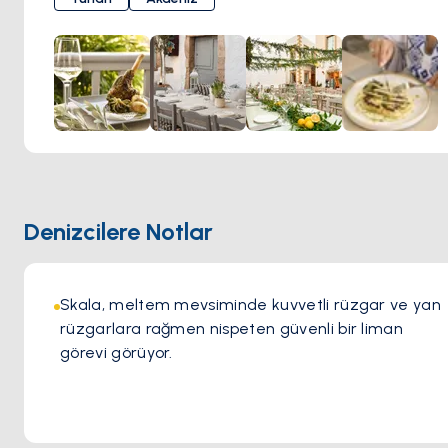
olmuş ve tutkuyla orijinal fikir ve ideallerini korumuştur.
Modern etkilerle Akdeniz mutfağı sunarlar.
Denizcilere Notlar
Skala, meltem mevsiminde kuvvetli rüzgar ve yan 
rüzgarlara rağmen nispeten güvenli bir liman 
görevi görüyor.