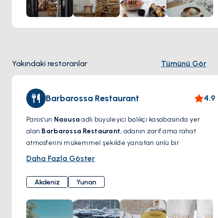
Yakındaki restoranlar
Tümünü Gör
Barbarossa Restaurant
4.9
Paros’un
Naousa
adlı büyüleyici balıkçı kasabasında yer
alan
Barbarossa Restaurant
, adanın zarif ama rahat
atmosferini mükemmel şekilde yansıtan ünlü bir
gastronomi noktasıdır. Deniz kenarındaki eşsiz konumuyla
Daha Fazla Göster
dikkat çeken bu ikonik restoran, taze deniz ürünleri,
Akdeniz mutfağı ve özenle hazırlanmış Yunan lezzetleriyle
Akdeniz
Yunan
öne çıkıyor. Menüsünde ızgara ahtapot, ıstakozlu makarna
ve yerel olarak temin edilen taze balık gibi özel tatlar
bulunuyor; geleneksel tarifler modern dokunuşlarla