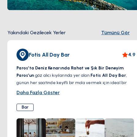
Yakındaki Gezilecek Yerler
Tümünü Gör
Fotis All Day Bar
4.9
Paros’ta Deniz Kenarında Rahat ve Şık Bir Deneyim
Paros’un
göz alıcı kıyılarında yer alan
Fotis All Day Bar
,
günün her saatinde keyifli bir mola vermek için ideal bir
adres.
Rahat ama şık atmosferi, ferahlatıcı imza
Daha Fazla Göster
kokteylleri ve Akdeniz esintili lezzetleriyle
, bu sahil
noktası misafirlerini güneşin tadını çıkarmaya, huzurlu bir
Bar
brunch yapmaya veya akşam esintisiyle el yapımı bir içkinin
keyfini sürmeye davet ediyor. İster sakin bir öğleden sonra,
ister enerjik bir gece geçirmek isteyin,
Fotis All Day Bar
,
adada unutulmaz bir deneyim sunuyor.