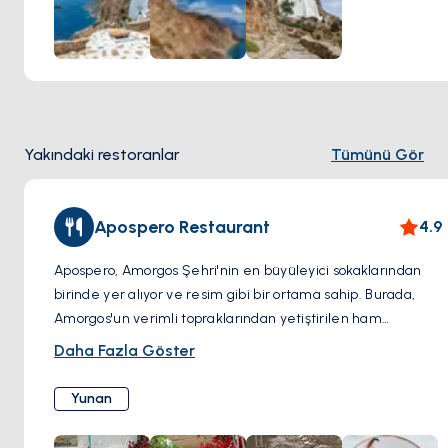
Yakındaki restoranlar
Tümünü Gör
Apospero Restaurant
4.9
Apospero, Amorgos Şehri'nin en büyüleyici sokaklarından
birinde yer alıyor ve resim gibi bir ortama sahip. Burada,
Amorgos'un verimli topraklarından yetiştirilen ham
malzemeler ve otantik, yerel ürünlerin kullanımına büyük
Daha Fazla Göster
önem veriliyor. Menü, taze deniz ürünleri seçeneklerini ve
yerel kaynaklardan temin edilen etlerle yapılan yemekleri
Yunan
sergiliyor. Her yemek, Amorgos'un canlı yerel pazarından
tedarik edilen organik, taze sebzeler kullanılarak özenle