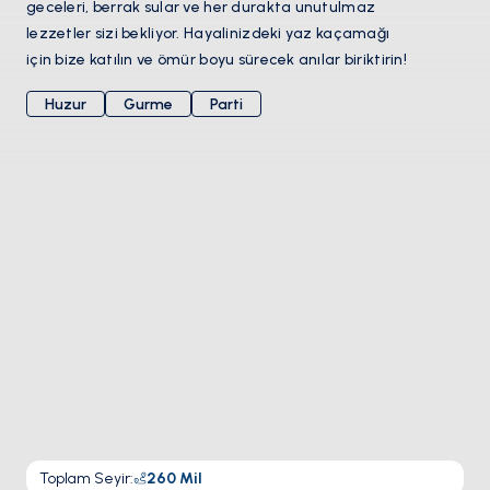
geceleri, berrak sular ve her durakta unutulmaz
lezzetler sizi bekliyor. Hayalinizdeki yaz kaçamağı
için bize katılın ve ömür boyu sürecek anılar biriktirin!
Huzur
Gurme
Parti
Toplam Seyir
:
260
Mil