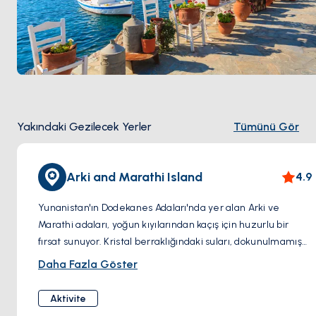
Yakındaki Gezilecek Yerler
Tümünü Gör
Arki and Marathi Island
4.9
Yunanistan'ın Dodekanes Adaları'nda yer alan Arki ve
Marathi adaları, yoğun kıyılarından kaçış için huzurlu bir
fırsat sunuyor. Kristal berraklığındaki suları, dokunulmamış
doğal manzaraları ve şirin geleneksel köyleri ile bu adalar
Daha Fazla Göster
sakinlik ve doğal güzellik atmosferi yayar. Arki, ikisinin daha
küçüğü olup, doğa meraklıları için mükemmel olan sakin
Aktivite
plajlara ve doğa yürüyüşü rotalarına sahiptir. Diğer yandan,