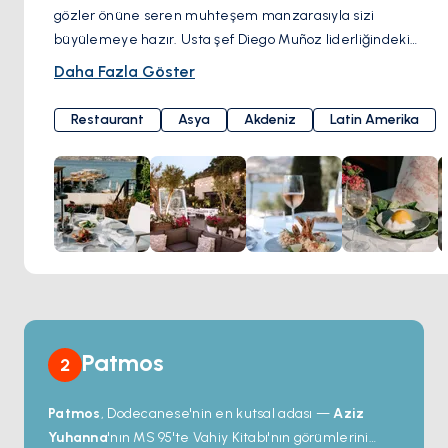
gözler önüne seren muhteşem manzarasıyla sizi
büyülemeye hazır. Usta şef Diego Muñoz liderliğindeki
mutfağı, Akdeniz ve Asya'nın lezzetlerini, Latin Amerika
Daha Fazla Göster
mutfağıyla birleştirerek damaklarınızı şenlendiriyor. İlk
lokmanızdan itibaren, lezzetlerin büyülü dünyasına bir
Restaurant
Asya
Akdeniz
Latin Amerika
yolculuğa çıkacaksınız ve bu deneyim sizi daha fazlasını
tatmak için geri dönmeye davet edecek. Mükemmel bir
yemek mükemmel bir içecekle taçlandırılmalıdır. Brava
Bodrum, etkileyici bir şarap ve kokteyl menüsüyle, her
yudumunun keyifle hatırlanmasını sağlıyor. Güneşin ufukta
veda ettiği anlarda, restoranın atmosferi yemek keyfini
yaşamanız için büyülü bir cennete dönüşüyor. Zarafet,
yemek ziyafeti ve Akdeniz'in ruhunu mükemmel bir
şekilde harmanlayan bu mekanda, sizi sihirli bir akşamın
cazibesi bekliyor. Dirmil Mahallesi, Balyek Cd. No:5A, 48400
Patmos
2
Bodrum/Muğla, Türkiye
Patmos
, Dodecanese'nin en kutsal adası —
Aziz
Yuhanna
'nın MS 95'te Vahiy Kitabı'nın görümlerini