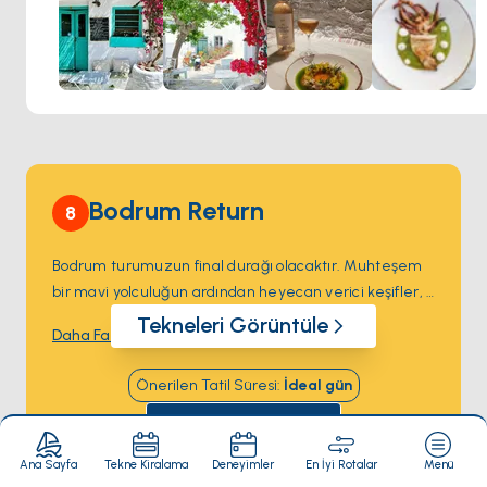
hazırlanıyor, adanın doğal bolluğuyla harmanlanmış bir
zevkli bir yemek deneyimi sunuyor.
Bodrum Return
8
Bodrum turumuzun final durağı olacaktır. Muhteşem 
bir mavi yolculuğun ardından heyecan verici keşifler, 
tertemiz kumsallar ve güneşin ısıttığı sohbetlerle dolu 
Tekneleri Görüntüle
Daha Fazla Göster
unutulmaz bir tatil sizi bekliyor.
Önerilen Tatil Süresi
:
İdeal
gün
Haritada Görüntüle
Ana Sayfa
Tekne Kiralama
Deneyimler
En İyi Rotalar
Menü