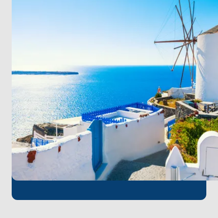
manzaraları ve huzurlu plajlarında dinginliği
hissedin. Yolculuğunuzu
Bodrum’a dönerek
, canlı
akşamlar, berrak sular ve unutulmaz anılarla
tamamlayın.