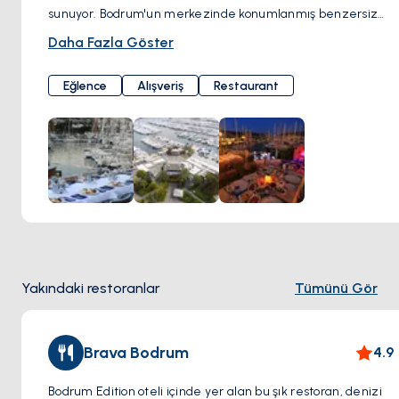
sunuyor. Bodrum'un merkezinde konumlanmış benzersiz
bir mekan, ve burada canlı müzik hiç eksik olmuyor. Jazz ve
Daha Fazla Göster
dünya müziğinden yükselen melodiler, kulaklarınıza huzur
verirken, özel kokteyl seçenekleri ise gecenizi unutulmaz
Eğlence
Alışveriş
Restaurant
kılıyor. Marina Yacht Club, canlı müzik programları, eşsiz
restoranları ve barları ile adeta bir yaşam tarzını temsil
ediyor. Burada deneyimlediğiniz her an, ayrıcalıklı bir anıya
dönüşüyor. Bodrum gecelerine kattığı renk ve enerji ile
Marina Yacht Club, Bodrum'un ruhunu yansıtan bir buluşma
noktası. Eğer unutulmaz bir gece için hazırsanız, Marina
Yacht Club sizleri sıcak ve samimi bir atmosferde
ağırlamak için daima kapılarını açıyor. Müzik, lezzet ve
eğlence bir araya geldiği bu club sizleri unutamayacağınız
Yakındaki restoranlar
Tümünü Gör
bir deneyime davet ediyor. Çarşı, Marina Yacht Club Milta
Bodrum Marina, Neyzen Tevfik Cd. No:5, 48400
Bodrum/Muğla, Türkiye
Brava Bodrum
4.9
Bodrum Edition oteli içinde yer alan bu şık restoran, denizi