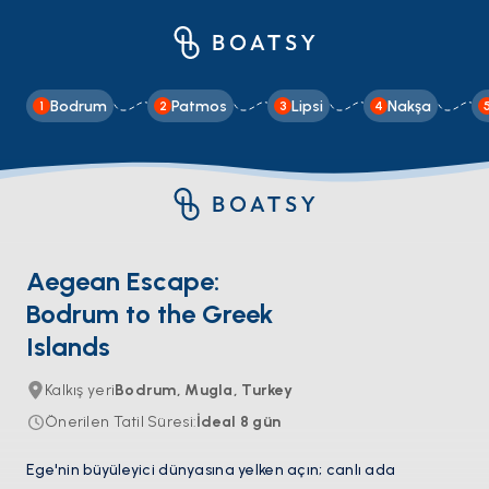
Bodrum
Patmos
Lipsi
Nakşa
1
2
3
4
Aegean Escape:
Bodrum to the Greek
Islands
Kalkış yeri
Bodrum, Mugla, Turkey
Önerilen Tatil Süresi
:
İdeal
8
gün
Ege'nin büyüleyici dünyasına yelken açın; canlı ada