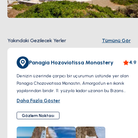
Yakındaki Gezilecek Yerler
Tümünü Gör
Panagia Hozoviotissa Monastery
4.9
Denizin üzerinde çarpıcı bir uçurumun üstünde yer alan
Panagia Chozoviotissa Manastırı, Amorgos'un en ikonik
yapılarından biridir. 11. yüzyıla kadar uzanan bu Bizans
manastırı, Meryem Ana'ya adanmıştır ve dini artefaktlar ve
Daha Fazla Göster
ikonlarla dolu değerli bir koleksiyona ev sahipliği yapar.
Ziyaretçiler manastırın içini keşfedebilir, mimarisini
Gözlem Noktası
hayranlıkla izleyebilir ve vantage noktasından sahil
manzarasının nefes kesen manzarasının keyfini
çıkarabilirler.