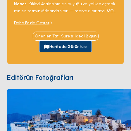
Naxos
, Kiklad Adaları'nın en büyüğü ve yelken açmak
için en tatminkârlarından biri — merkezi bir ada; MÖ
6. yüzyıldan kalma mermer tapınak kapısı
Portara
,
Daha Fazla Göster
limanın hemen açığındaki bir adacıkta tek başına
duruyor ve her gün batımını çerçeveliyor. Chora eski
Önerilen Tatil Süresi
:
İdeal
2
gün
şehri limanın arkasındaki tepeye dar Venedik
sokaklarıyla tırmanıyor; batı kıyısı rüzgâr sörfçüleri ile
Haritada Görüntüle
aile charter'larını eşit çeken 12 kilometrelik kumlu plaj
şeridini sunuyor —
Agios Prokopios
,
Plaka
,
Mikri
Vigla
. İç bölge köyleri
Apiranthos
gibi yerel
zeytinyağı, Naksos peyniri ve yavaş meyhaneleri
Editörün Fotoğrafları
barındırıyor. Naxos
Paros
'tan 90 dakika ve
Santorini
'den 3 saatlik yelken mesafesinde. Sezon
Nisan ile Ekim
arası açık.