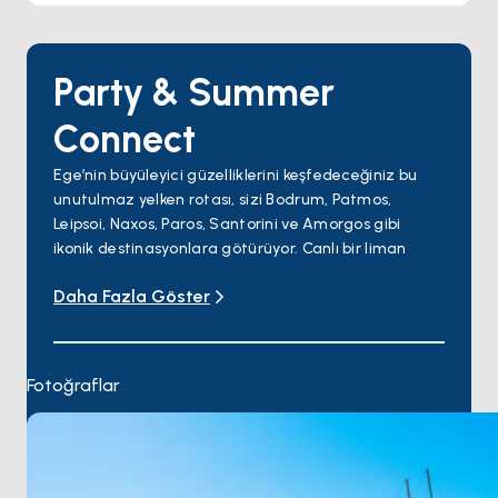
Party & Summer
Connect
Ege’nin büyüleyici güzelliklerini keşfedeceğiniz bu
unutulmaz yelken rotası, sizi Bodrum, Patmos,
Leipsoi, Naxos, Paros, Santorini ve Amorgos gibi
ikonik destinasyonlara götürüyor. Canlı bir liman
kenti olan
Bodrum
’da başlayan maceranız, tarihle
Daha Fazla Göster
dolu huzurlu
Patmos
adasına uzanıyor.
Leipsoi’
de
turkuaz renkteki berrak sulara dalarak serinleyebilir
ve sahil kenarındaki şirin bir tavernada taptaze
deniz ürünlerinin tadını çıkarabilirsiniz. Ardından,
Fotoğraflar
antik eserler ve hareketli tavernalarıyla
Naxos
’u
keşfedin.
Paros
’ta şık sokakları ve butik mağazaları
keşfettikten sonra
Santorini’
nin büyüleyici gün
batımlarını ve volkanik manzaralarını deneyimleyin.
Son olarak,
Amorgos
’un bakir doğası, dramatik