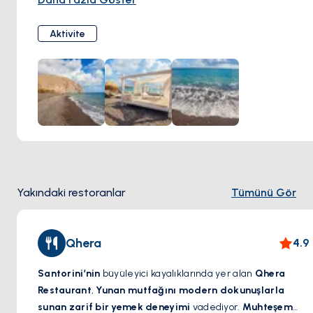
uygundur; suyu sığ ve sakindir, yüzmek için iyi bir nokta.
Aktivite
Yakındaki restoranlar
Tümünü Gör
Qhera
4.9
Santorini’nin
büyüleyici kayalıklarında yer alan
Qhera
Restaurant
,
Yunan mutfağını modern dokunuşlarla
sunan zarif bir yemek deneyimi
vadediyor.
Muhteşem