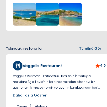
Marathi'nin engebeli kıyıları ve turkuaz koyları, maceracıları
gizli hazinelerini keşfetmeye çağırıyor.
Yakındaki restoranlar
Tümünü Gör
Vaggelis Restaurant
4.9
Vaggelis Restoranı, Patmos'un Hora'sının büyüleyici
meydanı Agia Levia'nın kalbinde yer alan efsanevi bir
gastronomik mücevherdir ve adanın kuruluşundan beri
varlığını sürdürmektedir. Tarihle iç içe geçmiş ve bir peri
Daha Fazla Göster
masalından çıkmış gibi görünen bir ortamda yer alan bu
meyhane, onlarca yıldır ziyaretçilerin buluşma noktası
Yunan
Akdeniz