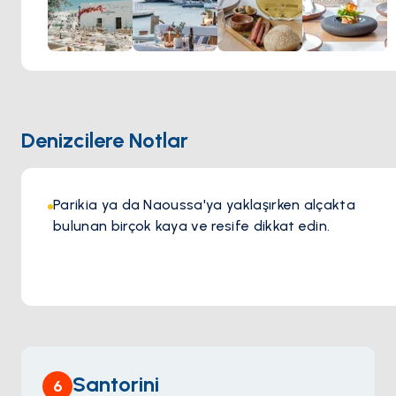
yeniden hayat buluyor.
Barbarossa’da yemek yemek sadece bir öğün değil,
unutulmaz bir deneyimdir. Gün batımında Ege Denizi’ne
karşı bir kadeh şarabın tadını çıkarırken ya da deniz
kenarında keyifli bir akşam geçirirken, sıcak atmosferi ve
kusursuz hizmeti her ziyareti özel kılar. Şıklık ve ada
Denizcilere Notlar
ruhunun mükemmel uyumunu sunan Barbarossa, Paros’ta
olağanüstü bir gastronomi deneyimi arayanlar için mutlaka
ziyaret edilmesi gereken bir adrestir.
Parikia ya da Naoussa'ya yaklaşırken alçakta
bulunan birçok kaya ve resife dikkat edin.
Santorini
6