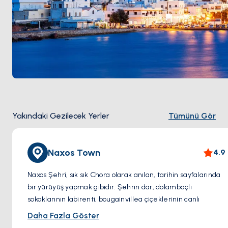
Yakındaki Gezilecek Yerler
Tümünü Gör
Naxos Town
4.9
Naxos Şehri, sık sık Chora olarak anılan, tarihin sayfalarında
bir yürüyüş yapmak gibidir. Şehrin dar, dolambaçlı
sokaklarının labirenti, bougainvillea çiçeklerinin canlı
renklerle bezenmiş beyaz badanalı evlerle bir mozaiktir.
Daha Fazla Göster
Bu büyüleyici sokaklarda dolaşırken, küçük bir adacıkta