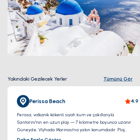
Sezon
Mayıs ile Ekim
arası açık.
Yakındaki Gezilecek Yerler
Tümünü Gör
Perissa Beach
4.9
Perissa, volkanik kökenli siyah kum ve çakıllarıyla
Santorini'nin en uzun plajı — 7 kilometre boyunca uzanır.
Güneyde, Vlyhada Marinası'na yakın konumdadır. Plaj
boyunca sıralanan barlar ve restoranlar öğle durağı için
Daha Fazla Göster