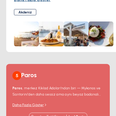
yaparak Nakşa'daki yerel üreticilerden en iyi malzemeleri
bir yürüyüşün basit zevkini seven biri olun, Naxos Şehri,
seçmeye adanmışlardır. Yerel et, balık, taze makarna ve
duyularınızı etkileyecek ve unutulmaz anılar yaratacak bir
Akdeniz
benzersiz pizza hamurlarına odaklanarak, mutfakta en
şeylere sahiptir.
yüksek standartlara öncelik veririz. Yemek felsefemiz taze
malzemeler, geleneksel pişirme teknikleri ve yenilikçi
yaratıcılık etrafında kuruludur, bunun sonucunda da
mevsimlere göre değişen dinamik bir menü ortaya çıkar.
Yemeklerini tamamlayan, hem ulaşılabilir hem de üst
düzey seçkileri içeren ve çoğu kadehte de sipariş
edilebilen geniş bir şarap listesi de mevcuttur.
Paros
5
Paros
, merkez Kiklad Adaları'ndan biri — Mykonos ve
Santorini'den daha sessiz ama aynı beyaz badanalı
köy geometrisine sahip. Kuzey kıyısındaki
Naoussa
Daha Fazla Göster
liman kasabası Venedik döneminden kalma taş bir
mendireği, masaları doğrudan rıhtımda olan bir balık