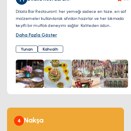
Dilaila Bar Restaurant, her yemeği sadece en taze, en saf
malzemeler kullanılarak sıfırdan hazırlar ve her lokmada
keyifli bir mutfak deneyimi sağlar. Kaliteden ödün
vermeden her tabakta olağanüstü tat sunmaya önem
Daha Fazla Göster
verirken bölgesinin özel misafirperverliğini de tüm
konuklarına yaşatır. Kalamata'dan gelen en kaliteli
Yunan
Kahvaltı
zeytinyağının zenginliğiyle tatlandırılmış bölgesel
lezzetleri deneyimleyerek Dilaila Bar Restaurant'ta
unutulmayacak bir akşam yemeğinin tadını çıkarın.
Nakşa
4