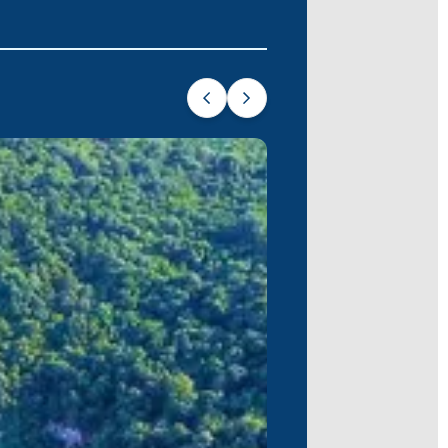
yla büyüleyen Parga’da mola verin.
 olmuş bir kalple Corfu’da son bulur. Bu
ız güzelliğin uyumlu bir birleşimidir.