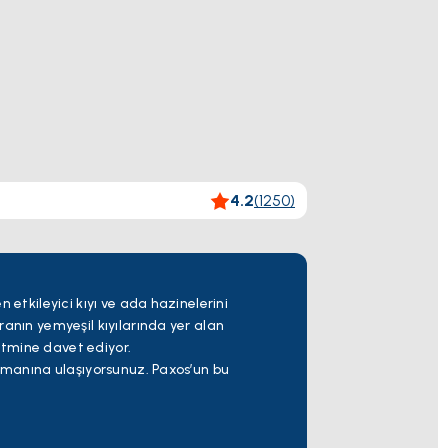
4.2
(
1250
)
 etkileyici kıyı ve ada hazinelerini
ranın yemyeşil kıyılarında yer alan
ritmine davet ediyor.
limanına ulaşıyorsunuz. Paxos’un bu
al bir durak.
nneti Vasiliki’de demirleyebilirsiniz.
n hareketli Preveza’ya çevirin. Dönüş