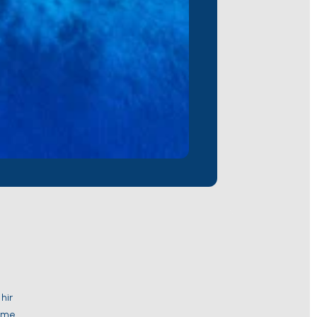
hir
leme