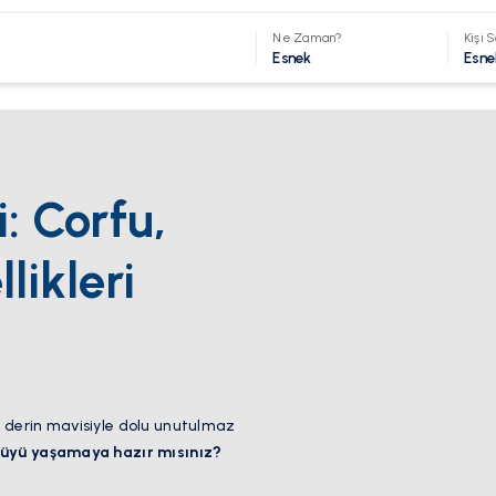
Ne Zaman?
Kişi S
Esnek
Esne
: Corfu,
likleri
nin derin mavisiyle dolu unutulmaz
üyü yaşamaya hazır mısınız?