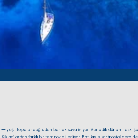
nti — yeşil tepeler doğrudan berrak suya iniyor, Venedik dönemi eski şe
 Kiklad'lardan farklı bir tempoyla ilerliyor. Batı kıyısı kartpostal demir