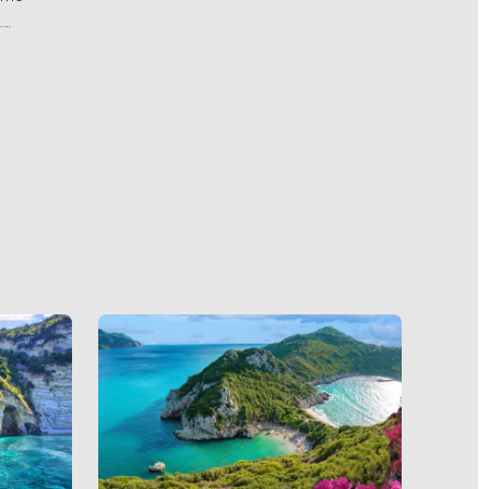
r
.
k
r batıya