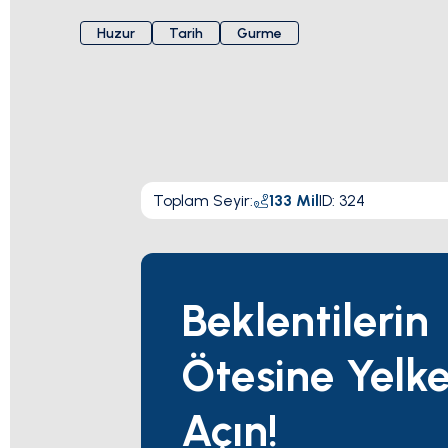
Huzur
Tarih
Gurme
Toplam Seyir
:
133
Mil
ID:
324
Beklentilerin
Ötesine Yelk
Açın!