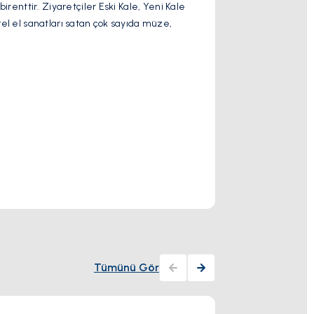
irenttir. Ziyaretçiler Eski Kale, Yeni Kale
Palaiokastritsa, y
erel el sanatları satan çok sayıda müze,
tepede yer alan 
turlarının keyfini 
Daha Fazla Gö
Aktivite
Tümünü Gör