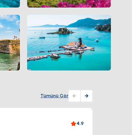
Tümünü Gör
Paleo
4.9