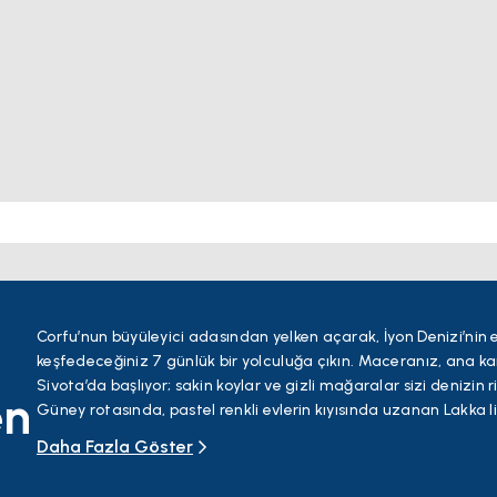
Corfu’nun büyüleyici adasından yelken açarak, İyon Denizi’nin en
keşfedeceğiniz 7 günlük bir yolculuğa çıkın. Maceranız, ana ka
Sivota’da başlıyor; sakin koylar ve gizli mağaralar sizi denizin 
en
Güney rotasında, pastel renkli evlerin kıyısında uzanan Lakka 
turkuaz cenneti, yüzme ve deniz kenarında yemek keyfi için ide
Daha Fazla Göster
Sonraki durak Lefkada—şık Sivota koyunda ya da rüzgar sörfü ce
Ardından rotanızı, İyon esintilerini antik dokularla harmanlaya