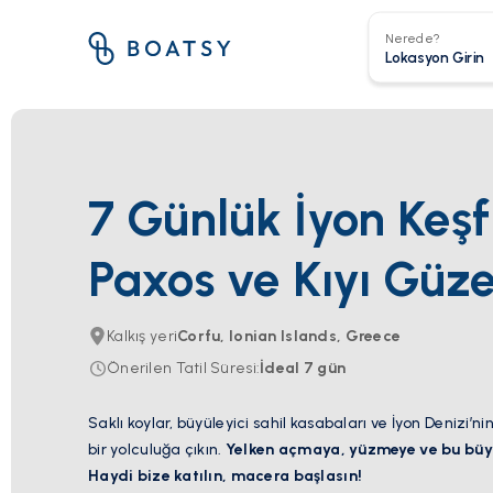
Nerede?
7 Günlük İyon Keşfi
Paxos ve Kıyı Güzel
Kalkış yeri
Corfu, Ionian Islands, Greece
Önerilen Tatil Süresi
:
İdeal
7
gün
Saklı koylar, büyüleyici sahil kasabaları ve İyon Denizi’
bir yolculuğa çıkın.
Yelken açmaya, yüzmeye ve bu büy
Haydi bize katılın, macera başlasın!