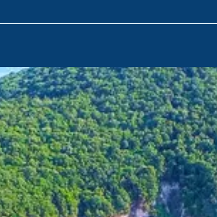
yolunda, neoklasik evleri, Venedik kalesi ve altın rengi plajları
Ve yolculuğunuz, güneşle parlayan anılar ve denize yeniden âşık
rota, sadece bir varış noktası değil; macera, dinginlik ve zamans