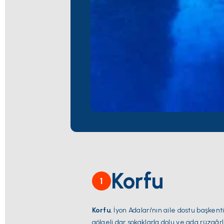
Korfu
1
Korfu
, İyon Adaları'nın aile dostu başke
gölgeli dar sokaklarla dolu ve ada rüzgârlı