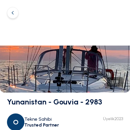
1
/
8
Yunanistan - Gouvia - 2983
Tekne Sahibi
Üyelik
2023
O
Trusted Partner