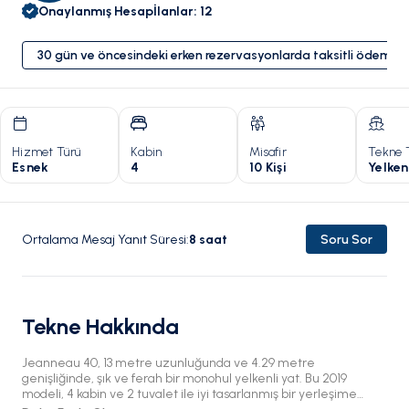
Onaylanmış Hesap
İlanlar
:
12
30 gün ve öncesindeki erken rezervasyonlarda taksitli ödeme 
Hizmet Türü
Kabin
Misafir
Tekne 
Esnek
4
10 Kişi
Yelken
Ortalama Mesaj Yanıt Süresi
:
8
saat
Soru Sor
Tekne Hakkında
Jeanneau 40, 13 metre uzunluğunda ve 4.29 metre
genişliğinde, şık ve ferah bir monohul yelkenli yat. Bu 2019
modeli, 4 kabin ve 2 tuvalet ile iyi tasarlanmış bir yerleşime