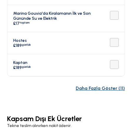
Marina Gouvia'da Kiralamanın İlk ve Son
Gününde Su ve Elektrik
toplam
£17
Hostes
günlük
£189
Kaptan
günlük
£189
Daha Fazla Göster
(
11
)
Kapsam Dışı Ek Ücretler
Tekne teslim alınırken nakit ödenir.