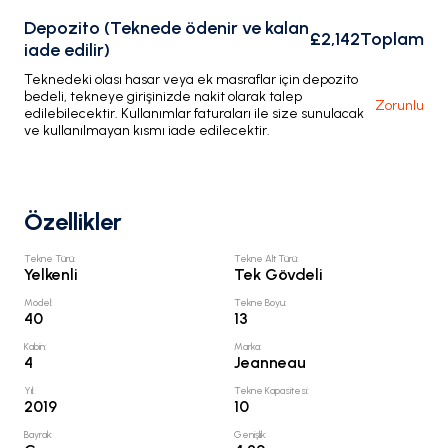
Depozito (Teknede ödenir ve kalan
£2,142
Toplam
iade edilir)
Teknedeki olası hasar veya ek masraflar için depozito
bedeli, tekneye girişinizde nakit olarak talep
Zorunlu
edilebilecektir. Kullanımlar faturaları ile size sunulacak
ve kullanılmayan kısmı iade edilecektir.
Özellikler
Tekne Türü
:
Tekne Alt Türü
:
Yelkenli
Tek Gövdeli
Model
:
Tekne Boyu
:
40
13
Kabin
:
Marka
:
4
Jeanneau
Yıl
:
Tekne Kapasitesi
:
2019
10
Bayrak
:
Genişlik
: