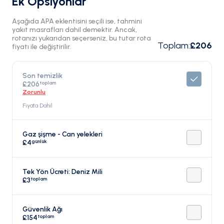
Ek Opsiyonlar
Aşağıda APA eklentisini seçili ise, tahmini
yakıt masrafları dahil demektir. Ancak,
rotanızı yukarıdan seçerseniz, bu tutar rota
Toplam
:
£206
fiyatı ile değiştirilir.
Son temizlik
toplam
£206
Zorunlu
Fiyata Dahil
Gaz şişme - Can yelekleri
günlük
£4
Tek Yön Ücreti: Deniz Mili
toplam
£3
Güvenlik Ağı
toplam
£154