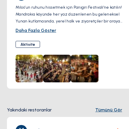
Milos’un ruhunu hissetmek için Panigiri Festivali’ne katılın!
Mandrakia köyünde her yaz düzenlenen bu geleneksel
Yunan kutlamasında, yerel halk ve ziyaretçiler bir araya
gelerek yıldızların altında dans ediyor, canlı müzik eşliğinde
Daha Fazla Göster
şarap içiyor, taze souvlaki’lerin tadını çıkarıyor. Bu renkli ada
festivali, yalnızca bir etkinlik değil; unutulmaz bir deneyim!
Aktivite
Yakındaki restoranlar
Tümünü Gör