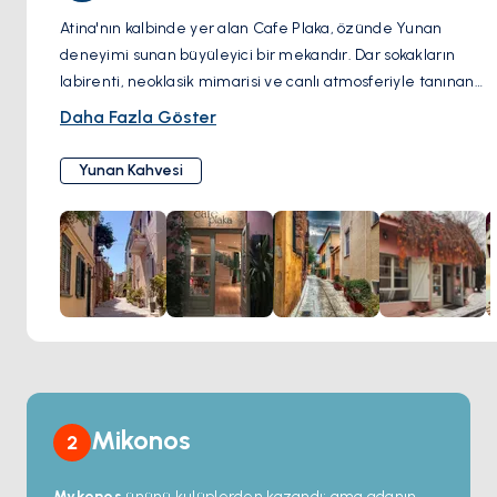
Atina'nın kalbinde yer alan Cafe Plaka, özünde Yunan
deneyimi sunan büyüleyici bir mekandır. Dar sokakların
labirenti, neoklasik mimarisi ve canlı atmosferiyle tanınan
pitoresk Plaka semtinde yer alan bu kafe, hem yerel halkın
Daha Fazla Göster
hem de turistlerin gözdesidir. Taze demlenmiş Yunan
kahvesinin aromasıyla Akdeniz mutfağının kokularının
Yunan Kahvesi
harmanlandığı samimi ambiyansı ile öne çıkıyor. Açık
oturma alanı, insanları izlemek ve Akropolis'in güzel
manzaralarını seyretmek için ideal bir yer sağladığından,
özellikle popülerdir. Café Plaka'nın menüsünde çeşitli
geleneksel Yunan yemekleri ve içecekleri yer alıyor, burası
Yunanistan'ın ünlü olduğu sıcak misafirperverliğinin tadını
çıkarırken otantik lezzetlerin tadına bakmak için
mükemmel bir yer.
Mikonos
2
Mykonos
ününü kulüplerden kazandı; ama adanın