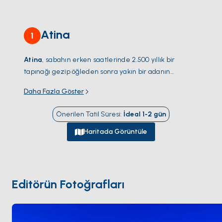
Atina
1
Atina
, sabahın erken saatlerinde 2.500 yıllık bir
tapınağı gezip öğleden sonra yakın bir adanın
koyunda demir atabileceğiniz az sayıdaki şehirden
Daha Fazla Göster
biri. Yemek turist hattından çıktığınız anda farklılaşıyor
—
Mikrolimano
'da taze deniz ürünleri, Pire kıyısında
Önerilen Tatil Süresi
:
İdeal
1-2
gün
saatlerce süren öğle yemekleri. Yunanistan'ın en
büyük marinası
Alimos
, şehrin güney ucunda yer
Haritada Görüntüle
alıyor ve
Saronik Körfezi
ile
Kiklad Adaları
'na
doğrudan açılıyor. Denizden yaklaştığınızda
Sounion
Burnu
'ndaki
Poseidon Tapınağı
'nı kalabalıksız, gün
batımında turuncuya çalan haliyle görürsünüz. Sezon
Editörün Fotoğrafları
Nisan – Ekim
arasında; yelken açmadan önce şehre
bir gün ayırmanız iyi olur.