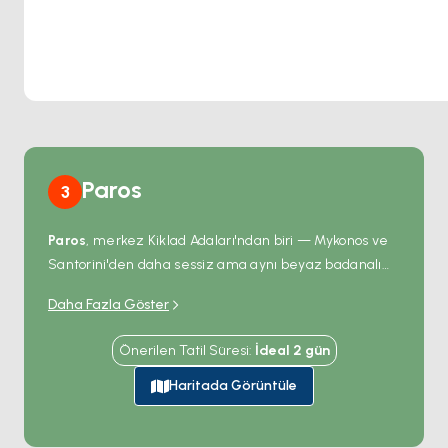
Paros
3
Paros
, merkez Kiklad Adaları'ndan biri — Mykonos ve
Santorini'den daha sessiz ama aynı beyaz badanalı
köy geometrisine sahip. Kuzey kıyısındaki
Naoussa
Daha Fazla Göster
liman kasabası Venedik döneminden kalma taş bir
mendireği, masaları doğrudan rıhtımda olan bir balık
Önerilen Tatil Süresi
:
İdeal
2
gün
meyhanesi sırasını ve zincirdeki en güzel gün
batımlarından birini barındırıyor. Köyün güneyinde
Haritada Görüntüle
Kolymbithres
plajı rüzgâr ve suyla şekillendirilmiş
sürreal pürüzsüz granit kayaları sunuyor. Kardeş ada