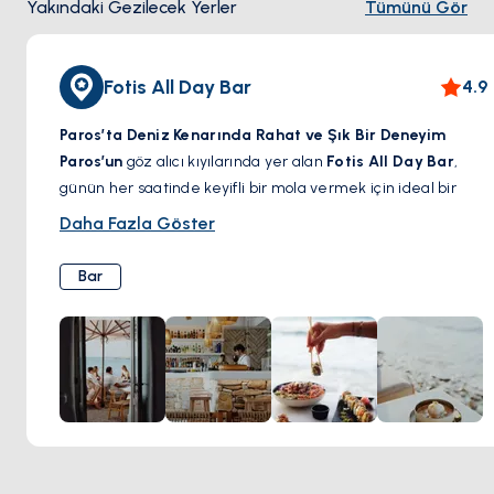
Yakındaki Gezilecek Yerler
Tümünü Gör
Fotis All Day Bar
4.9
Paros’ta Deniz Kenarında Rahat ve Şık Bir Deneyim
Paros’un
göz alıcı kıyılarında yer alan
Fotis All Day Bar
,
günün her saatinde keyifli bir mola vermek için ideal bir
adres.
Rahat ama şık atmosferi, ferahlatıcı imza
Daha Fazla Göster
kokteylleri ve Akdeniz esintili lezzetleriyle
, bu sahil
noktası misafirlerini güneşin tadını çıkarmaya, huzurlu bir
Bar
brunch yapmaya veya akşam esintisiyle el yapımı bir içkinin
keyfini sürmeye davet ediyor. İster sakin bir öğleden sonra,
ister enerjik bir gece geçirmek isteyin,
Fotis All Day Bar
,
adada unutulmaz bir deneyim sunuyor.