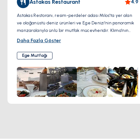
Astakas Restaurant
4.9
Astakas Restoranı, resim-perdeler adası Milos'ta yer alan
ve olağanüstü deniz ürünleri ve Ege Denizi'nin panoramik
manzaralarıyla ünlü bir mutfak mücevheridir. Klima'nın
büyüleyici balıkçı köyünü gören bir uçurumun üzerinde yer
Daha Fazla Göster
alan restoran, muhteşem mutfağını mükemmel bir şekilde
tamamlayan büyüleyici bir ortam sunar. Astakas'a
Ege Mutfağı
girdiğinizde, beyaz badanalı duvarlar ve ahşap vurguların
zamansız bir Akdeniz çekiciliği yarattığı sıcak ve davetkar
bir ambiyans sizi karşılar. Geniş teras, adanın çarpıcı doğal
güzelliğini içine çekerek bir gastronomik yolculuğa dalmak
için ideal bir seyir noktası sunar. Astakas, yerel malzemeler
ve geleneksel tarifler kullanılarak ustaca hazırlanan taze
deniz ürünleri yemekleriyle ünlüdür. Leziz ıstakoz ve
ızgara ahtapotundan narin balık filetolarına ve deniz ürünlü
makarnaya kadar, her yemek duyuları şenlendiren bir
mutfak şaheseridir. Seçkin Yunan şarapları ile eşleştirilmiş
ve özenli servis ile sunulan Astakas Restoranı'nda yemek