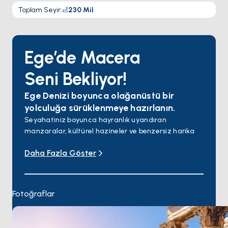
Toplam Seyir
:
230
Mil
Ege’de Macera
Seni Bekliyor!
Ege Denizi boyunca olağanüstü bir
yolculuğa sürüklenmeye hazırlanın.
Seyahatiniz boyunca hayranlık uyandıran
manzaralar, kültürel hazineler ve benzersiz harika
anlarla dolu destinasyonları keşfedin!
Daha Fazla Göster
Maceranıza demokrasi ve felsefeyi doğuran şehir
olan Atina'da başlayın. Şehrin gürültüsünden ve
karmaşasından uzakta, geleneksel köylerin ve
berrak suların huzurunda rahatlayın. Nefes kesen
Fotoğraflar
gün batımları ve muhteşem manzaralarıyla ünlü
ikonik adaları ziyaret edin. Dünyaca ünlü plaj
kulüplerinde dans edin ve tertemiz plajlarda güneşin