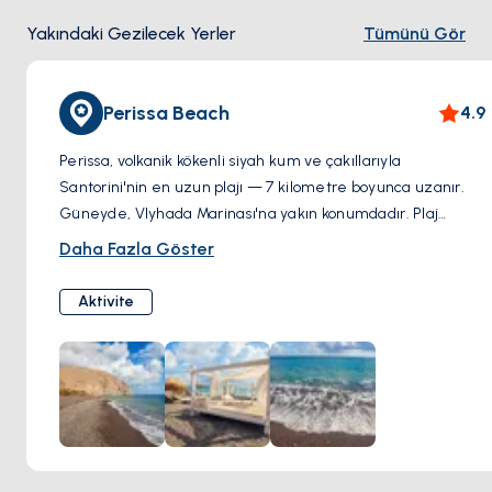
Yakındaki Gezilecek Yerler
Tümünü Gör
Perissa Beach
4.9
Perissa, volkanik kökenli siyah kum ve çakıllarıyla
Santorini'nin en uzun plajı — 7 kilometre boyunca uzanır.
Güneyde, Vlyhada Marinası'na yakın konumdadır. Plaj
boyunca sıralanan barlar ve restoranlar öğle durağı için
Daha Fazla Göster
uygundur; suyu sığ ve sakindir, yüzmek için iyi bir nokta.
Aktivite