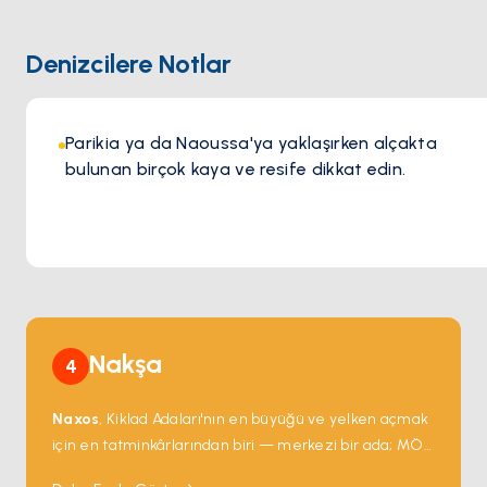
kenarında keyifli bir akşam geçirirken, sıcak atmosferi ve
kusursuz hizmeti her ziyareti özel kılar. Şıklık ve ada
Denizcilere Notlar
ruhunun mükemmel uyumunu sunan Barbarossa, Paros’ta
olağanüstü bir gastronomi deneyimi arayanlar için mutlaka
ziyaret edilmesi gereken bir adrestir.
Parikia ya da Naoussa'ya yaklaşırken alçakta
bulunan birçok kaya ve resife dikkat edin.
Nakşa
4
Naxos
, Kiklad Adaları'nın en büyüğü ve yelken açmak
için en tatminkârlarından biri — merkezi bir ada; MÖ
6. yüzyıldan kalma mermer tapınak kapısı
Portara
,