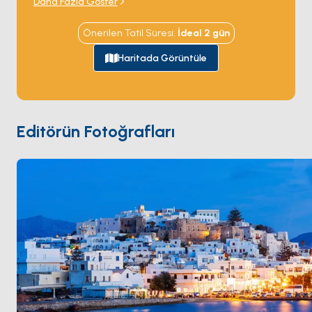
Daha Fazla Göster
limanın hemen açığındaki bir adacıkta tek başına
duruyor ve her gün batımını çerçeveliyor. Chora eski
Önerilen Tatil Süresi
:
İdeal
2
gün
şehri limanın arkasındaki tepeye dar Venedik
sokaklarıyla tırmanıyor; batı kıyısı rüzgâr sörfçüleri ile
Haritada Görüntüle
aile charter'larını eşit çeken 12 kilometrelik kumlu plaj
şeridini sunuyor —
Agios Prokopios
,
Plaka
,
Mikri
Vigla
. İç bölge köyleri
Apiranthos
gibi yerel
zeytinyağı, Naksos peyniri ve yavaş meyhaneleri
Editörün Fotoğrafları
barındırıyor. Naxos
Paros
'tan 90 dakika ve
Santorini
'den 3 saatlik yelken mesafesinde. Sezon
Nisan ile Ekim
arası açık.