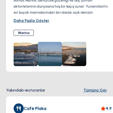
Alimos Marina, denizcilik güzelliği ve boş zaman
aktivitelerinin dünyasına hoş bir kaçış sunar. Yunanistan'ın
en büyük marinalarından biri olarak, açık denizin
cazibesinin bir yansıması olan bir dizi yat ve yelkenliye ev
Daha Fazla Göster
sahipliği yapıyor. Marina boyunca keyifli bir yürüyüş,
ziyaretçilerin ambiyansın tadını çıkarmasını sağlar; sakin
Marina
suların içinde nazikçe sallanan gemilerin zarif hatlarını ve
şık tasarımlarını hayranlıkla izlerler.
Rahatlama arayanlar için, sahil kafeleri davetkar
atmosferleriyle bekler; ziyaretçilere, gemilerin geçişi
sırasında keyifli bir içki içmeleri veya leziz yemeklerin
tadını çıkarmaları için mükemmel bir ortam sunarlar.
Maceracı ruhlar, marinadan ayrılan tekne turlarına katılarak
Atina Rivierası boyunca nefes kesen sahili keşfetme ve gizli
koyları keşfetme fırsatı bulabilirler.
Yakındaki restoranlar
Tümünü Gör
Café Plaka
4.9