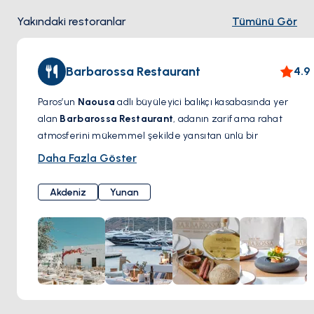
Yakındaki restoranlar
Tümünü Gör
Barbarossa Restaurant
4.9
Paros’un
Naousa
adlı büyüleyici balıkçı kasabasında yer
alan
Barbarossa Restaurant
, adanın zarif ama rahat
atmosferini mükemmel şekilde yansıtan ünlü bir
gastronomi noktasıdır. Deniz kenarındaki eşsiz konumuyla
Daha Fazla Göster
dikkat çeken bu ikonik restoran, taze deniz ürünleri,
Akdeniz mutfağı ve özenle hazırlanmış Yunan lezzetleriyle
Akdeniz
Yunan
öne çıkıyor. Menüsünde ızgara ahtapot, ıstakozlu makarna
ve yerel olarak temin edilen taze balık gibi özel tatlar
bulunuyor; geleneksel tarifler modern dokunuşlarla
yeniden hayat buluyor.
Barbarossa’da yemek yemek sadece bir öğün değil,
unutulmaz bir deneyimdir. Gün batımında Ege Denizi’ne
karşı bir kadeh şarabın tadını çıkarırken ya da deniz