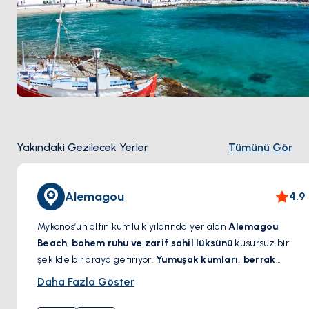
Yakındaki Gezilecek Yerler
Tümünü Gör
Alemagou
4.9
Mykonos’un altın kumlu kıyılarında yer alan
Alemagou
Beach
,
bohem ruhu ve zarif sahil lüksünü
kusursuz bir
şekilde bir araya getiriyor.
Yumuşak kumları, berrak
suları ve rahat ama enerjik atmosferiyle
, huzur ve şıklığı
Daha Fazla Göster
bir arada sunan bu plaj, eşsiz bir kaçış noktasıdır. İster