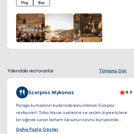
Kiklad güneşinin
tadını çıkarın, ister
dünyaca ünlü DJ’lerin
Plaj
Bar
ritmine kapılın
, ister deniz kenarındaki restoranda
Akdeniz mutfağının
en seçkin lezzetlerini deneyimleyin;
Alemagou, unutulmaz anlar yaşatır.
Mykonos’un doğal
güzelliğiyle lüks plaj kulübü ambiyansını bir araya
getiren mükemmel bir adres.
Yakındaki restoranlar
Tümünü Gör
Scorpios Mykonos
4.9
Paraga kumsalının kıyılarında konumlanan Scorpios
restaurant, Soho House üyelerine ve seçkin ziyaretçilere
bir sığınak sunan bohem lüksünün özünü bünyesinde
barındırıyor. Soho House tarafından yakın zamanda satın
Daha Fazla Göster