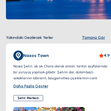
Yakındaki Gezilecek Yerler
Tümünü Gör
Naxos Town
4.9
Naxos Şehri, sık sık Chora olarak anılan, tarihin sayfalarında
bir yürüyüş yapmak gibidir. Şehrin dar, dolambaçlı
sokaklarının labirenti, bougainvillea çiçeklerinin canlı
renklerle bezenmiş beyaz badanalı evlerle bir mozaiktir.
Daha Fazla Göster
Bu büyüleyici sokaklarda dolaşırken, küçük bir adacıkta
konumlanmış ikonik antik mermer bir geçit olan muhteşem
Şehir Merkezi
Portara'ya rastlayacaksınız. Bu anıtsal yapı, Apollon'a
adanmış bir tapınağın kalıntılarıdır ve özellikle gün