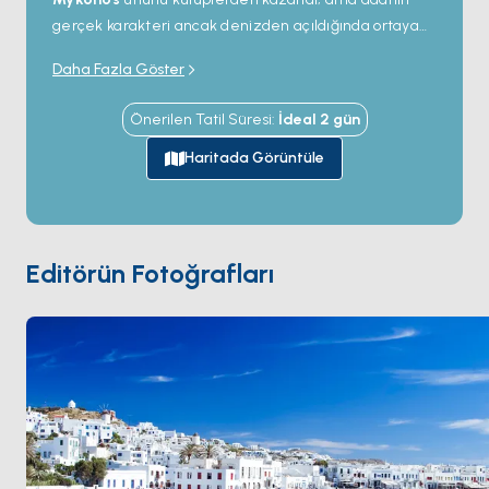
gerçek karakteri ancak denizden açıldığında ortaya
çıkıyor. Güney kıyısı enerjisini
Psarou
,
Paraga
ve
Daha Fazla Göster
Super Paradise
gibi beach club'larından alıyor —
burada öğle yemeği rahatlıkla 12 saatlik bir kutlamaya
Önerilen Tatil Süresi
:
İdeal
2
gün
dönüşebilir; kuzey ise rüzgârlı sessiz koyları ve
günübirlikçilerin asla denk gelmediği meyhaneleriyle
Haritada Görüntüle
başka bir Mykonos'u barındırıyor. UNESCO arkeolojik
alanı
Delos
sadece 40 dakika batıda; yanı başındaki
insansız
Rhenia
adası ise Kiklad Adaları'nın en iyi
yüzme sularına sahip. Chora'ya döndüğünüzde
Editörün Fotoğrafları
Nammos
'ta yemek yiyebilir veya
Little Venice
'in
teraslarından yel değirmenlerinin üstüne düşen gün
batımını izleyebilirsiniz. Sezon
Mayıs ile Ekim
arası
açık; Haziran ve Eylül sıcak ama Ağustos
kalabalığından arınmış aylar.