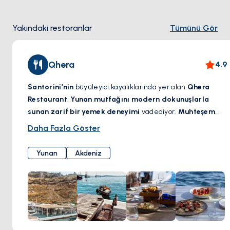
Yakındaki restoranlar
Tümünü Gör
Qhera
4.9
Santorini’nin
büyüleyici kayalıklarında yer alan
Qhera
Restaurant
,
Yunan mutfağını modern dokunuşlarla
sunan zarif bir yemek deneyimi
vadediyor.
Muhteşem
kaldera manzarası eşliğinde
,
taze deniz ürünleri, yerel
Daha Fazla Göster
malzemeler ve özenle hazırlanan Akdeniz lezzetleri
,
adanın büyüleyici atmosferiyle bütünleşiyor. Özel olarak
Yunan
Akdeniz
seçilmiş şaraplar, her yemeği mükemmel bir şekilde
tamamlayarak
damaklarda unutulmaz bir tat bırakıyor
.
İster
romantik bir gün batımı yemeği
, ister
Ege’ye karşı
keyifli bir öğle yemeği
olsun,
Qhera Restaurant
,
Santorini’de benzersiz bir gastronomi deneyimi sunuyor.