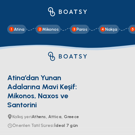
Atina
Mikonos
Paros
Nakşa
1
2
3
4
5
Atina’dan Yunan
Adalarına Mavi Keşif:
Mikonos, Naxos ve
Santorini
Kalkış yeri
Athens, Attica, Greece
Önerilen Tatil Süresi
:
İdeal
7
gün