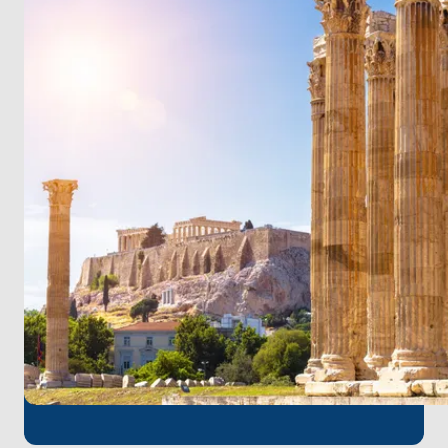
tadını çıkarın. Antik kalıntıları, orta çağ kalelerini ve
renkli ada mimarisini keşfedin. Yöresel lezzetleri
tatmayı unutmayın...
Bu unutulmaz adalar arası macerada bize katılın ve
ömür boyu sürecek anılar yaratın. Atina Uluslararası
Havaalanı en yakın varış noktasıdır. Yolculuğunuzun
başında havalimanından yapacağınız kısa bir
transfer ile unutulmaz deniz maceranıza hızlı bir
şekilde atılabilirsiniz.