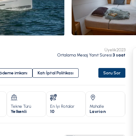
Üyelik
2023
Ortalama Mesaj Yanıt Süresi
:
3
saat
i ödeme imkanı
Katı İptal Politikası
Soru Sor
Tekne Türü
En İyi Rotalar
Mahalle
Yıl
Yelkenli
10
Lavrion
20