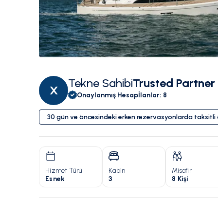
Tekne Sahibi
Trusted Partner
X
Onaylanmış Hesap
İlanlar
:
8
30 gün ve öncesindeki erken rezervasyonlarda taksitl
Hizmet Türü
Kabin
Misafir
Esnek
3
8 Kişi