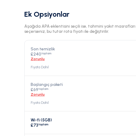
Ek Opsiyonlar
Aşağıda APA eklentisini seçili ise, tahmini yakıt masraflar
seçerseniz, bu tutar rota fiyatı ile değiştirilir.
Son temizlik
toplam
£240
Zorunlu
Fiyata Dahil
Başlangıç paketi
toplam
£69
Zorunlu
Fiyata Dahil
Wi-fi (5GB)
toplam
£73