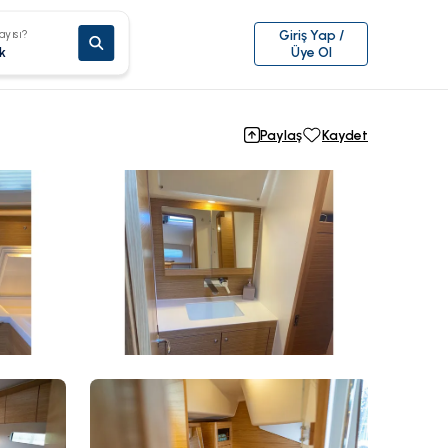
ayısı?
Giriş Yap /
k
Üye Ol
Paylaş
Kaydet