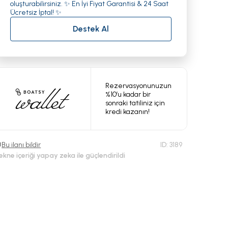
oluşturabilirsiniz. ✨ En İyi Fiyat Garantisi & 24 Saat
Ücretsiz İptal! ✨
Destek Al
Rezervasyonunuzun
%10’u kadar bir
sonraki tatiliniz için
kredi kazanın!
Bu ilanı bildir
ID:
3189
ekne içeriği yapay zeka ile güçlendirildi