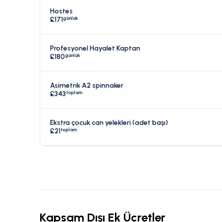
Hostes
günlük
£171
Profesyonel Hayalet Kaptan
günlük
£180
Asimetrik A2 spinnaker
toplam
£343
Ekstra çocuk can yelekleri (adet başı)
toplam
£21
Kapsam Dışı Ek Ücretler