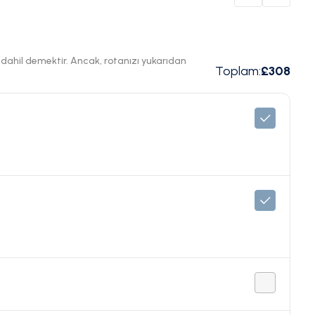
ı dahil demektir. Ancak, rotanızı yukarıdan
Toplam
:
£308