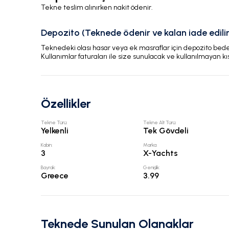
Tekne teslim alınırken nakit ödenir.
Depozito (Teknede ödenir ve kalan iade edilir
Teknedeki olası hasar veya ek masraflar için depozito bedeli
Kullanımlar faturaları ile size sunulacak ve kullanılmayan kı
Özellikler
Tekne Türü
:
Tekne Alt Türü
:
Yelkenli
Tek Gövdeli
Kabin
:
Marka
:
3
X-Yachts
Bayrak
:
Genişlik
:
Greece
3.99
Teknede Sunulan Olanaklar