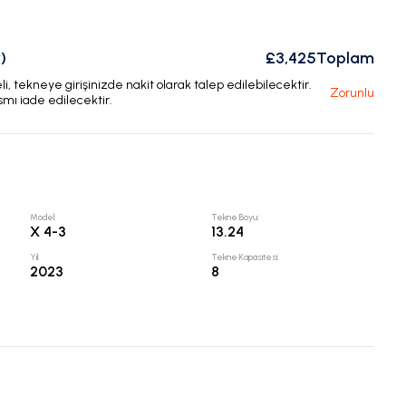
)
£3,425
Toplam
, tekneye girişinizde nakit olarak talep edilebilecektir.
Zorunlu
smı iade edilecektir.
Model
:
Tekne Boyu
:
X 4-3
13.24
Yıl
:
Tekne Kapasitesi
:
2023
8