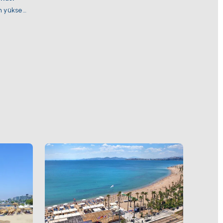
en yüksek
si
eleli
 kendisi