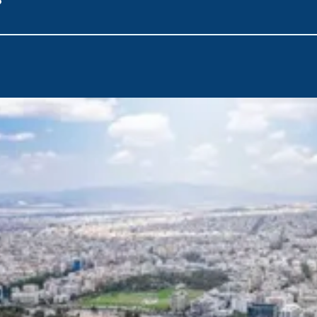
Aegina adasını keşfedin. Ardından, gizli koylarla Mora Yarımada
hayata kısa bir bakış sunan rahat sahil kasabası Ermioni'yi keşf
Atlı arabaların arabaların yerini aldığı ve büyük malikanelerin 
Spetses'te zamansız ihtişama adım atın. Ardından, renkli evlerin
berraklığındaki suların manzarasını çerçevelediği ikonik Hydra
Yemyeşil çam ormanları ve sakin plajlarıyla Poros'un doğal güz
derecede korunmuş bir tiyatronun geçmiş dönemlerin hikayelerin
harikalarını keşfedin.
Son olarak, güneşin öptüğü adaların anılarını, dost canlısı yere
tarihi yankılarını taşıyan Alimos Marina'ya dönün. Bu Saronik Kö
destinasyonların özünü keşfetmeye davet ederek çeşitli deney