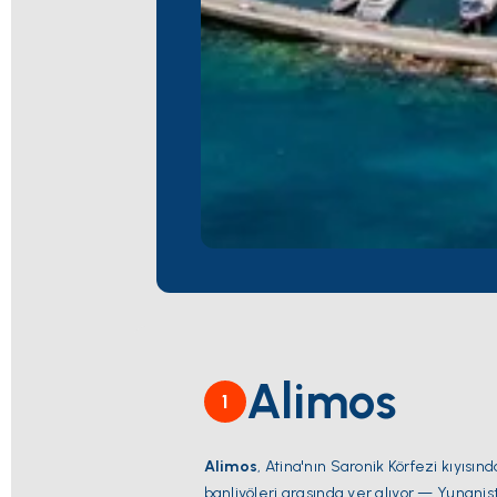
Alimos
1
Alimos
, Atina'nın Saronik Körfezi kıyısı
banliyöleri arasında yer alıyor — Yunanis