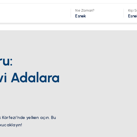
Ne Zaman?
Kişi S
Esnek
Esne
ru:
vi Adalara
 Körfezi'nde yelken açın. Bu
 kucaklayın!