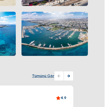
Tümünü Gör
Allou
4.9