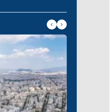
sı'na açılan bir kapı olan ve yerel
edin.
zengin denizcilik mirasından söz ettiği
 ve büyüleyici butiklerin kristal
 limanını deneyimleyin.
elliğine dalın. Ardından, olağanüstü
i fısıldadığı Epidaurus'un antik şifa
l halkı ve büyüleyici Yunan kültürünün
rfezi macerası, sizi bu eşsiz
imler vaat ediyor.