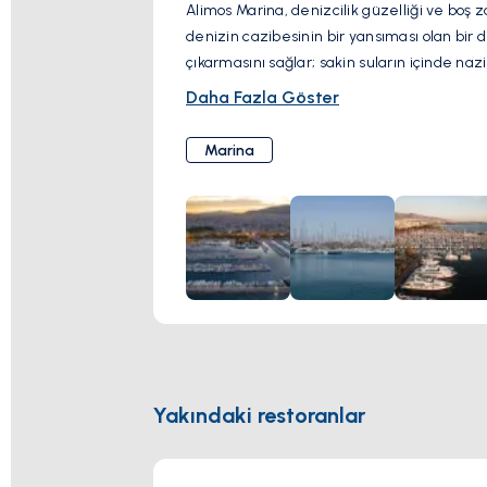
Alimos Marina, denizcilik güzelliği ve boş 
denizin cazibesinin bir yansıması olan bir d
çıkarmasını sağlar; sakin suların içinde nazi
Rahatlama arayanlar için, sahil kafeleri dav
Daha Fazla Göster
yemeklerin tadını çıkarmaları için mükemme
nefes kesen sahili keşfetme ve gizli koyları 
Marina
Yakındaki restoranlar