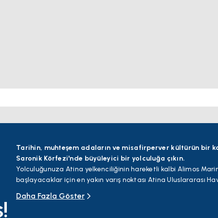
Tarihin, muhteşem adaların ve misafirperver kültürün bir ka
Saronik Körfezi'nde büyüleyici bir yolculuğa çıkın.
Yolculuğunuza Atina yelkenciliğinin hareketli kalbi Alimos Mar
başlayacaklar için en yakın varış noktası Atina Uluslararası H
havalimanından yapacağınız kısa bir transfer ile unutulmaz de
Daha Fazla Göster
!
atılabilirsiniz.
Öncelikle, bol güneş alan Aphaia Tapınağı'nın parıldayan deniz