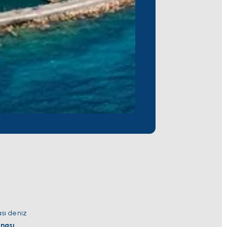
ası deniz
nası