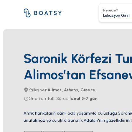
Nerede?
Saronik Körfezi Tu
Alimos’tan Efsane
Kalkış yeri
Alimos, Athens, Greece
Önerilen Tatil Süresi
:
İdeal
5-7
gün
Antik harikaların canlı ada yaşamıyla buluştuğu Saronik
unutulmaz yolculukta Saronik Adaları'nın güzelliklerini