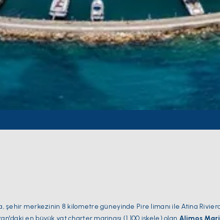
nda, şehir merkezinin 8 kilometre güneyinde Pire limanı ile Atina Rivier
tan'daki en büyük yat charter marinası (1.100 iskele) olan
Alimos Mari