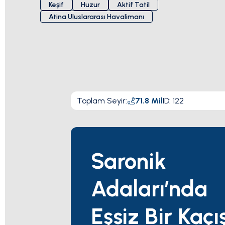
Keşif
Huzur
Aktif Tatil
Atina Uluslararası Havalimanı
Toplam Seyir
:
71.8
Mil
ID:
122
Saronik
Adaları’nda
Eşsiz Bir Kaçış