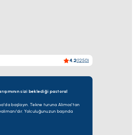
4.2
(
1250
)
rışımının sizi beklediği pastoral
ina'da başlayın. Tekne turuna Alimos'tan
avalimanı'dır. Yolculuğunuzun başında
niz maceranıza hızlı bir şekilde
e bakan bir tepenin üzerinde yer aldığı