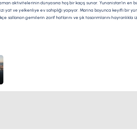
zaman aktivitelerinin dünyasına hoş bir kaçış sunar. Yunanistan'ın en b
izi yat ve yelkenliye ev sahipliği yapıyor. Marina boyunca keyifli bir y
kçe sallanan gemilerin zarif hatlarını ve şık tasarımlarını hayranlıkla iz
etkar atmosferleriyle bekler; ziyaretçilere, gemilerin geçişi sırasında k
l bir ortam sunarlar. Maceracı ruhlar, marinadan ayrılan tekne turlar
keşfetme fırsatı bulabilirler.